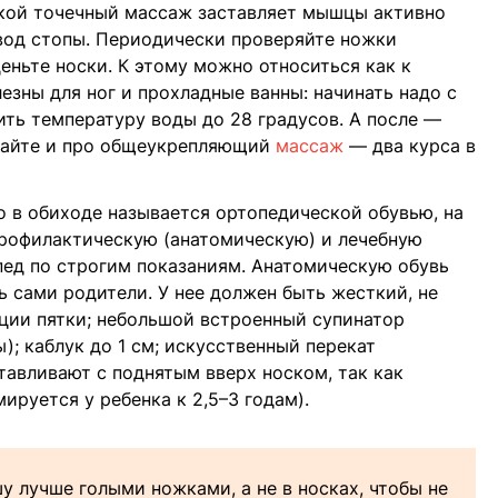
акой точечный массаж заставляет мышцы активно
вод стопы. Периодически проверяйте ножки
ньте носки. К этому можно относиться как к
езны для ног и прохладные ванны: начинать надо с
ить температуру воды до 28 градусов. А после —
ывайте и про общеукрепляющий
массаж
— два курса в
то в обиходе называется ортопедической обувью, на
профилактическую (анатомическую) и лечебную
пед по строгим показаниям. Анатомическую обувь
ь сами родители. У нее должен быть жесткий, не
ции пятки; небольшой встроенный супинатор
); каблук до 1 см; искусственный перекат
тавливают с поднятым вверх носком, так как
ируется у ребенка к 2,5–3 годам).
у лучше голыми ножками, а не в носках, чтобы не