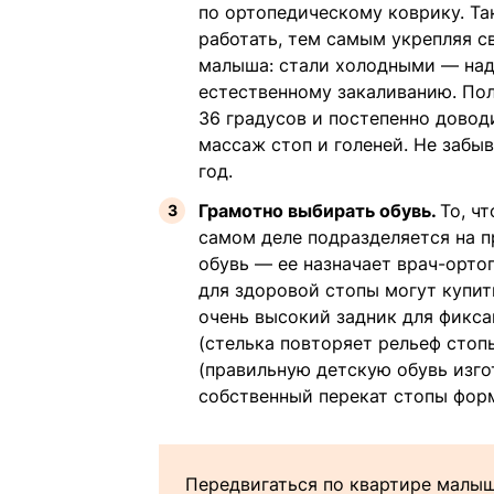
по ортопедическому коврику. Т
работать, тем самым укрепляя с
малыша: стали холодными — наде
естественному закаливанию. Пол
36 градусов и постепенно довод
массаж стоп и голеней. Не заб
год.
Грамотно выбирать обувь.
То, ч
самом деле подразделяется на 
обувь — ее назначает врач-орто
для здоровой стопы могут купит
очень высокий задник для фикса
(стелька повторяет рельеф стопы
(правильную детскую обувь изго
собственный перекат стопы форм
Передвигаться по квартире малыш