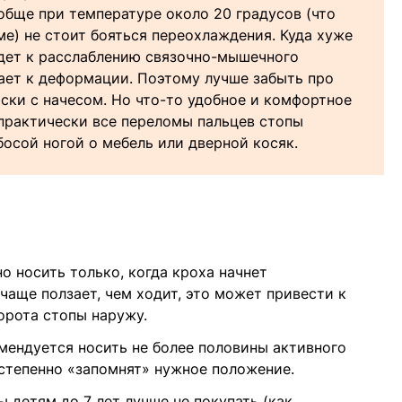
ообще при температуре около 20 градусов (что
е) не стоит бояться переохлаждения. Куда хуже
ведет к расслаблению связочно-мышечного
гает к деформации. Поэтому лучше забыть про
ски с начесом. Но что-то удобное и комфортное
 практически все переломы пальцев стопы
осой ногой о мебель или дверной косяк.
 носить только, когда кроха начнет
чаще ползает, чем ходит, это может привести к
орота стопы наружу.
мендуется носить не более половины активного
степенно «запомнят» нужное положение.
 детям до 7 лет лучше не покупать (как