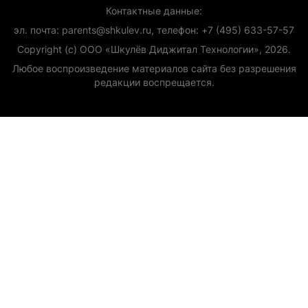
Контактные данные:
эл. почта: parents@shkulev.ru, телефон: +7 (495) 633-57-57
Copyright (с) ООО «Шкулёв Диджитал Технологии», 2026.
Любое воспроизведение материалов сайта без разрешения
редакции воспрещается.