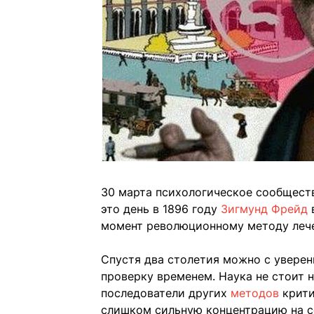
30 марта психологическое сообщест
это день в 1896 году
Зигмунд Фрейд
в
момент революционному методу лече
Спустя два столетия можно с уверен
проверку временем. Наука не стоит 
последователи других
методов
крити
слишком сильную концентрацию на се