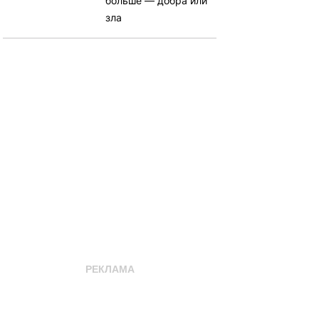
больше — добра или
зла