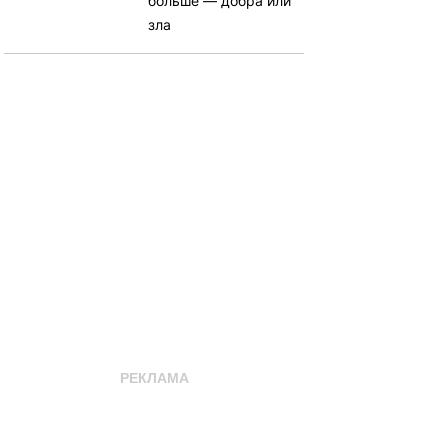
больше — добра или
зла