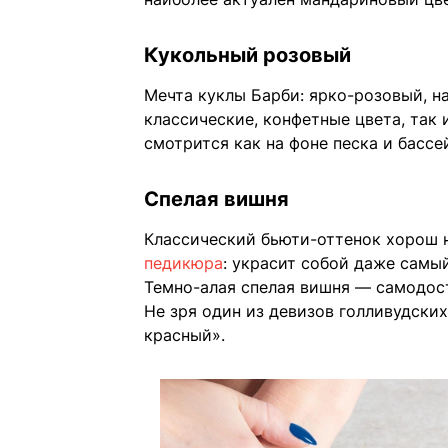
Кукольный розовый
Мечта куклы Барби: ярко-розовый, н
классические, конфетные цвета, так 
смотрится как на фоне песка и бассей
Спелая вишня
Классический бьюти-оттенок хорош н
педикюра
: украсит собой даже самый
Темно-алая спелая вишня — самодост
Не зря один из девизов голливудски
красный».