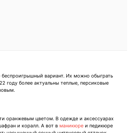
 беспроигрышный вариант. Их можно обыграть
022 году более актуальны теплые, персиковые
зовым.
и оранжевым цветом. В одежде и аксессуарах
шафран и коралл. А вот в
маникюре
и педикюре
ет: насыщенный сочный цитрусовый оттенок.