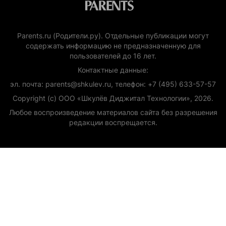
Parents.ru (Родители.ру). Отдельные публикации могут
содержать информацию не предназначенную для
пользователей до 16 лет.
Контактные данные:
эл. почта: parents@shkulev.ru, телефон: +7 (495) 633-57-57
Copyright (с) ООО «Шкулёв Диджитал Технологии», 2026.
Любое воспроизведение материалов сайта без разрешения
редакции воспрещается.