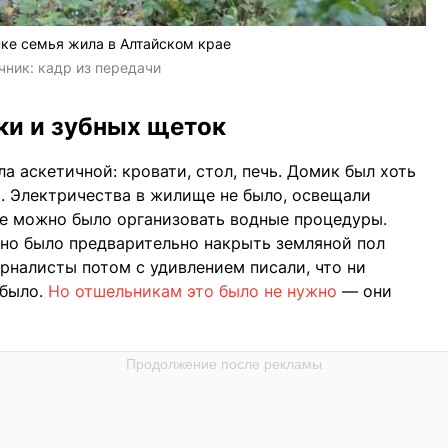
нке семья жила в Алтайском крае
чник:
кадр из передачи
ки и зубных щеток
а аскетичной: кровати, стол, печь. Домик был хоть
й. Электричества в жилище не было, освещали
же можно было организовать водные процедуры.
жно было предварительно накрыть земляной пол
урналисты потом с удивлением писали, что ни
 было.
Но отшельникам это было не нужно
— они