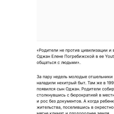
«Родители не против цивилизации и в
Оджан Елене Погребижской в ее You
общаться с людьми».
За пару недель молодые отшельники 
наладили нехитрый быт. Там же в 199
появился сын Оджан. Родители соби
столкнувшись с бюрократией в местн
и рос без документов. А когда ребен
жительства, поселившись в окрестно
мягче климат и плодороднее земля.