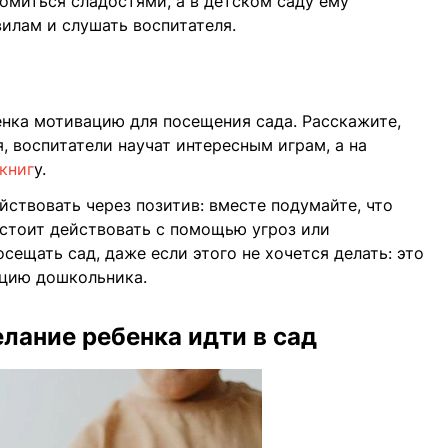
комиться сладостями, а в детском саду ему
илам и слушать воспитателя.
енка мотивацию для посещения сада. Расскажите,
я, воспитатели научат интересным играм, а на
книг
у.
йствовать через позитив: вместе подумайте, что
е стоит действовать с помощью угроз или
осещать сад, даже если этого не хочется делать: это
кцию дошкольника.
лание ребенка идти в сад