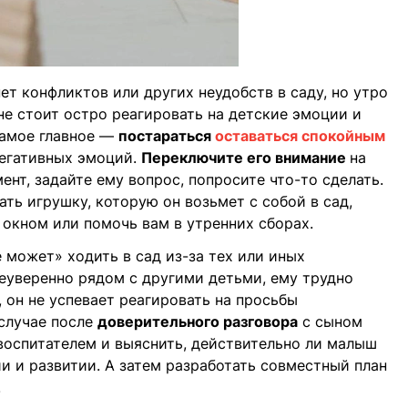
нет конфликтов или других неудобств в саду, но утро
 не стоит остро реагировать на детские эмоции и
Самое главное —
постараться
оставаться спокойным
негативных эмоций.
Переключите его внимание
на
ент, задайте ему вопрос, попросите что-то сделать.
ть игрушку, которую он возьмет с собой в сад,
 окном или помочь вам в утренних сборах.
 может» ходить в сад из-за тех или иных
неуверенно рядом с другими детьми, ему трудно
 он не успевает реагировать на просьбы
 случае после
доверительного разговора
с сыном
воспитателем и выяснить, действительно ли малыш
и и развитии. А затем разработать совместный план
.