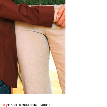
ерту
» читательница пишет: