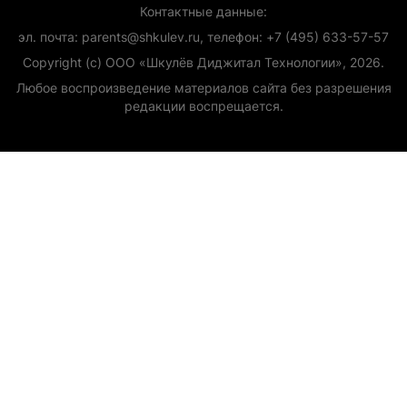
Контактные данные:
эл. почта: parents@shkulev.ru, телефон: +7 (495) 633-57-57
Copyright (с) ООО «Шкулёв Диджитал Технологии», 2026.
Любое воспроизведение материалов сайта без разрешения
редакции воспрещается.