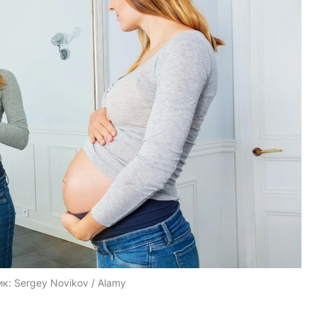
ик:
Sergey Novikov / Alamy