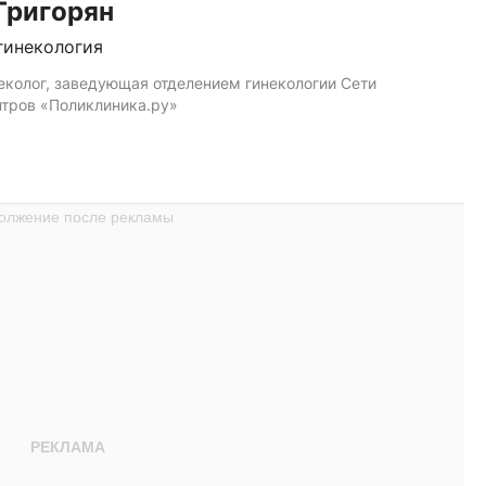
Григорян
гинекология
еколог, заведующая отделением гинекологии Сети
тров «Поликлиника.ру»