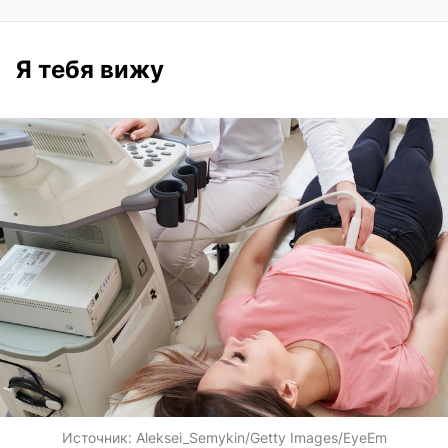
Я тебя вижу
Источник:
Aleksei_Semykin/Getty Images/EyeEm