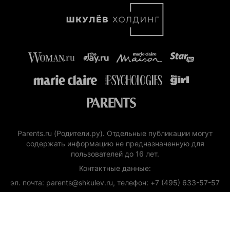
Parents.ru (Родители.ру). Отдельные публикации могут
содержать информацию не предназначенную для
пользователей до 16 лет.
Контактные данные:
эл. почта: parents@shkulev.ru, телефон: +7 (495) 633-57-57
Copyright (с) ООО «Шкулёв Диджитал Технологии», 2026.
Любое воспроизведение материалов сайта без разрешения
редакции воспрещается.