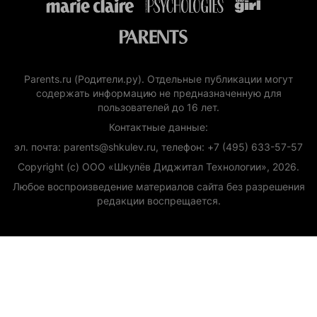
Parents.ru (Родители.ру). Отдельные публикации могут
содержать информацию не предназначенную для
пользователей до 16 лет.
Контактные данные:
эл. почта: parents@shkulev.ru, телефон: +7 (495) 633-57-57
Copyright (с) ООО «Шкулёв Диджитал Технологии», 2026.
Любое воспроизведение материалов сайта без разрешения
редакции воспрещается.