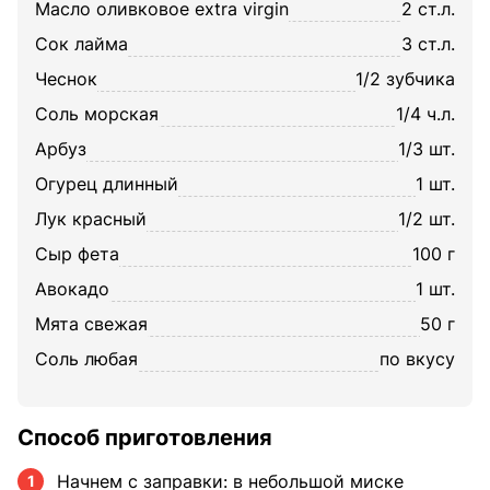
масло оливковое extra virgin
2 ст.л.
сок лайма
3 ст.л.
чеснок
1/2 зубчика
соль морская
1/4 ч.л.
арбуз
1/3 шт.
огурец длинный
1 шт.
лук красный
1/2 шт.
сыр фета
100 г
авокадо
1 шт.
мята свежая
50 г
соль любая
по вкусу
Способ приготовления
Начнем с заправки: в небольшой миске
1