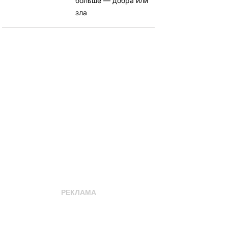
больше — добра или
зла