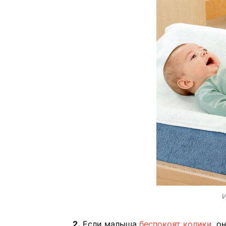
И
2.
Если малыша
беспокоят колики
, о