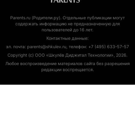
Parents.ru (Родители.ру). Отдельные публикации могут
содержать информацию не предназначенную для
пользователей до 16 лет.
Контактные данные:
эл. почта: parents@shkulev.ru, телефон: +7 (495) 633-57-57
Copyright (с) ООО «Шкулёв Диджитал Технологии», 2026.
Любое воспроизведение материалов сайта без разрешения
редакции воспрещается.