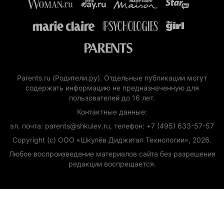
Parents.ru (Родители.ру). Отдельные публикации могут
содержать информацию не предназначенную для
пользователей до 16 лет.
Контактные данные:
эл. почта: parents@shkulev.ru, телефон: +7 (495) 633-57-57
Copyright (с) ООО «Шкулёв Диджитал Технологии», 2026.
Любое воспроизведение материалов сайта без разрешения
редакции воспрещается.