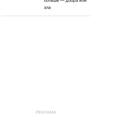
больше — добра или
зла