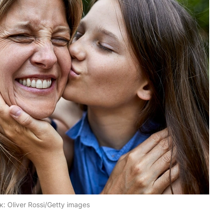
к:
Oliver Rossi/Getty images