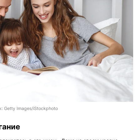
к:
Getty Images/iStockphoto
гание