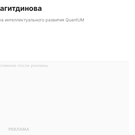
Сагитдинова
ра интеллектуального развития QuantUM