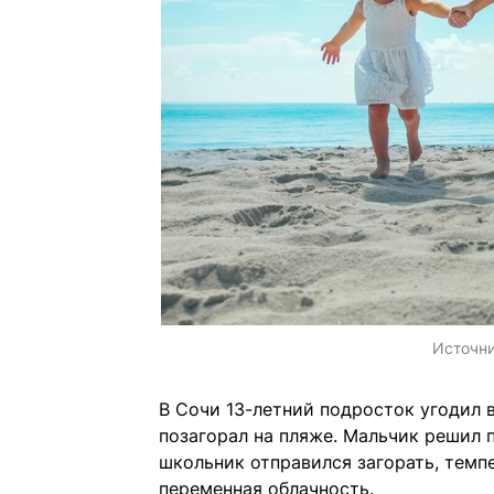
Источн
В Сочи 13-летний подросток угодил в
позагорал на пляже. Мальчик решил п
школьник отправился загорать, темп
переменная облачность.