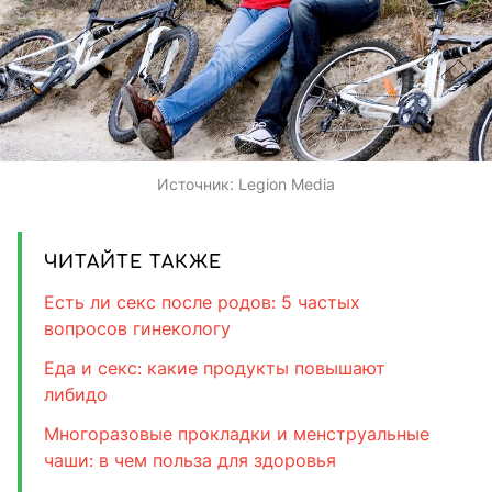
Источник:
Legion Media
ЧИТАЙТЕ ТАКЖЕ
Есть ли секс после родов: 5 частых
вопросов гинекологу
Еда и секс: какие продукты повышают
либидо
Многоразовые прокладки и менструальные
чаши: в чем польза для здоровья