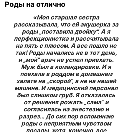
Роды на отлично
«Моя старшая сестра
рассказывала, что ей акушерка за
роды „поставила двойку“. А я
перфекционистка и рассчитывала
на пять с плюсом. А все пошло не
так! Роды начались не в тот день,
и „мой“ врач не успел приехать.
Муж был в командировке. И я
поехала в роддом в домашнем
халате на „скорой“, а не на нашей
машине. И медицинский персонал
был слишком груб. Я отказалась
от решения рожать „сама“ и
согласилась на анестезию и
разрез… До сих пор вспоминаю
роды с неприятным чувством
досады, хотя, конечно, все