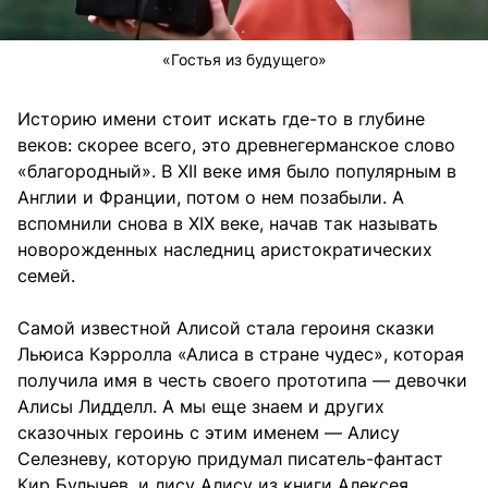
«Гостья из будущего»
Историю имени стоит искать где-то в глубине
веков: скорее всего, это древнегерманское слово
«благородный». В XII веке имя было популярным в
Англии и Франции, потом о нем позабыли. А
вспомнили снова в XIX веке, начав так называть
новорожденных наследниц аристократических
семей.
Cамой известной Алисой стала героиня сказки
Льюиса Кэрролла «Алиса в стране чудес», которая
получила имя в честь своего прототипа — девочки
Алисы Лидделл. А мы еще знаем и других
сказочных героинь с этим именем — Алису
Селезневу, которую придумал писатель-фантаст
Кир Булычев, и лису Алису из книги Алексея