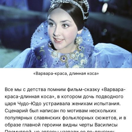
«Варвара-краса, длинная коса»
Все мы с детства помним фильм-сказку «Варвара-
краса-длинная коса», в котором дочь подводного
царя Чудо-Юдо устраивала женихам испытания.
Сценарий был написан по мотивам нескольких
популярных славянских фольклорных сюжетов, и в
образе главной героини видны чeрты Василисы
Премудрой, но авторы назвали ее по-другому.