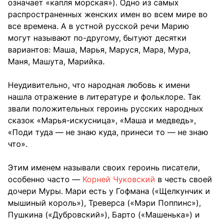
означает «капля морская»). Одно из самых
распространенных женских имен во всем мире во
все времена. А в устной русской речи Марию
могут называют по-другому, бытуют десятки
вариантов: Маша, Марья, Маруся, Мара, Мура,
Маня, Машута, Марийка.
Неудивительно, что народная любовь к имени
нашла отражение в литературе и фольклоре. Так
звали положительных героинь русских народных
сказок «Марья-искусница», «Маша и медведь»,
«Поди туда — не знаю куда, принеси то — не знаю
что».
Этим именем называли своих героинь писатели,
особенно часто —
Корней Чуковский
в честь своей
дочери Муры. Мари есть у Гофмана («Щелкунчик и
мышиный король»), Треверса («Мэри Поппинс»),
Пушкина («Дубровский»), Барто («Машенька») и