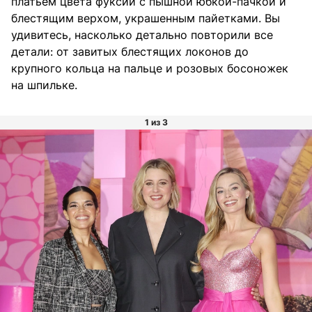
платьем цвета фуксии с пышной юбкой-пачкой и
блестящим верхом, украшенным пайетками. Вы
удивитесь, насколько детально повторили все
детали: от завитых блестящих локонов до
крупного кольца на пальце и розовых босоножек
на шпильке.
1 из 3