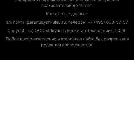
пользователей до 16 лет.
Контактные данные:
эл. почта: parents@shkulev.ru, телефон: +7 (495) 633-57-57
Copyright (с) ООО «Шкулёв Диджитал Технологии», 2026.
Любое воспроизведение материалов сайта без разрешения
редакции воспрещается.