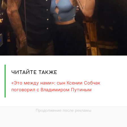
ЧИТАЙТЕ ТАКЖЕ
«Это между нами»: сын Ксении Собчак
поговорил с Владимиром Путиным