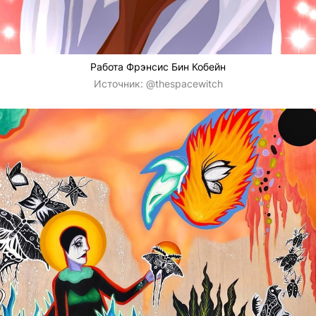
Работа Фрэнсис Бин Кобейн
Источник:
@thespacewitch