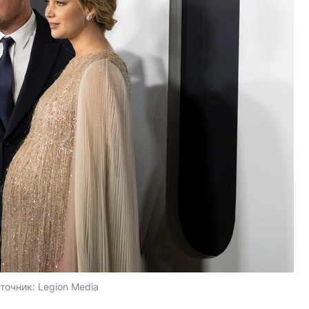
точник:
Legion Media