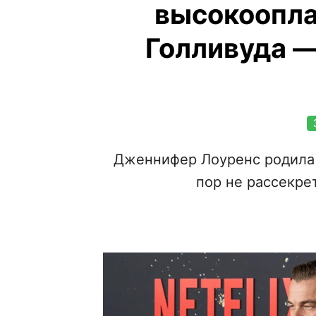
высокоопла
Голливуда —
Дженнифер Лоуренс родила 
пор не рассекре