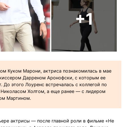
+1
ом Куком Марони, актриса познакомилась в мае
ежиссером Дарреном Аронофски, с которым ее
. До этого Лоуренс встречалась с коллегой по
 Николасом Холтом, а еще ранее — с лидером
сом Мартином.
ере актрисы — после главной роли в фильме «Не