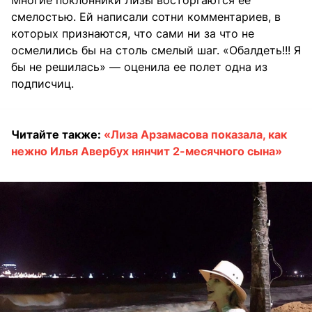
Многие поклонники Лизы восторгаются ее
смелостью. Ей написали сотни комментариев, в
которых признаются, что сами ни за что не
осмелились бы на столь смелый шаг. «Обалдеть!!! Я
бы не решилась» — оценила ее полет одна из
подписчиц.
Читайте также:
«Лиза Арзамасова показала, как
нежно Илья Авербух нянчит 2-месячного сына»