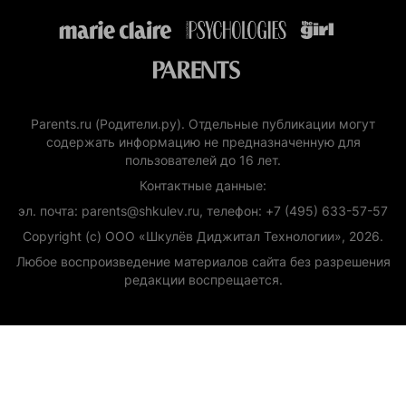
Parents.ru (Родители.ру). Отдельные публикации могут
содержать информацию не предназначенную для
пользователей до 16 лет.
Контактные данные:
эл. почта: parents@shkulev.ru, телефон: +7 (495) 633-57-57
Copyright (с) ООО «Шкулёв Диджитал Технологии», 2026.
Любое воспроизведение материалов сайта без разрешения
редакции воспрещается.