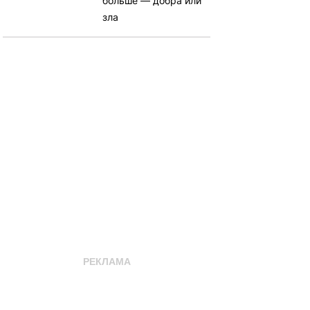
больше — добра или
зла