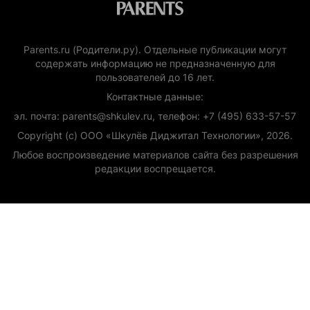
Parents.ru (Родители.ру). Отдельные публикации могут
содержать информацию не предназначенную для
пользователей до 16 лет.
Контактные данные:
эл. почта: parents@shkulev.ru, телефон: +7 (495) 633-57-57
Copyright (с) ООО «Шкулёв Диджитал Технологии», 2026.
Любое воспроизведение материалов сайта без разрешения
редакции воспрещается.