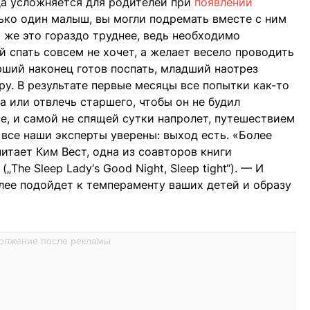
гда усложняется для родителей при
появлении
олько один малыш, вы могли подремать вместе с ним
 же это гораздо труднее, ведь необходимо
 спать совсем не хочет, а желает весело проводить
рший наконец готов поспать, младший наотрез
ру. В результате первые месяцы все попытки как-то
 или отвлечь старшего, чтобы он не будил
, и самой не спящей сутки напролет, путешествием
 все наши эксперты уверены: выход есть. «Более
читает Ким Вест, одна из соавторов книги
„The Sleep Lady‘s Good Night, Sleep tight“). — И
олее подойдет к темпераменту ваших детей и образу