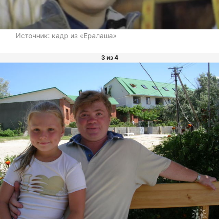
Источник:
кадр из «Ералаша»
3 из 4