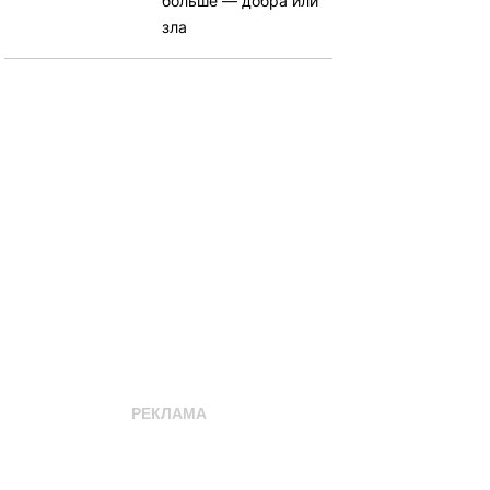
больше — добра или
зла