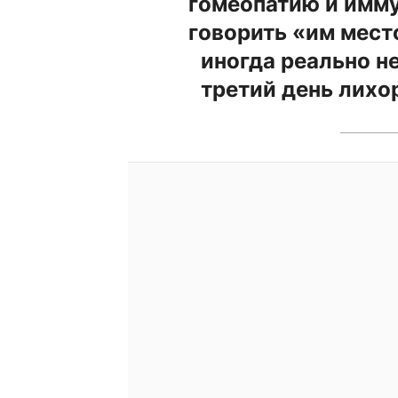
гомеопатию и имм
говорить «им мест
иногда реально н
третий день лихор