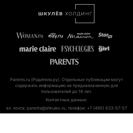
Parents.ru (Родители.ру). Отдельные публикации могут
содержать информацию не предназначенную для
пользователей до 16 лет.
Контактные данные:
эл. почта: parents@shkulev.ru, телефон: +7 (495) 633-57-57
Copyright (с) ООО «Шкулёв Диджитал Технологии», 2026.
Любое воспроизведение материалов сайта без разрешения
редакции воспрещается.