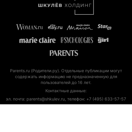
Parents.ru (Родители.ру). Отдельные публикации могут
содержать информацию не предназначенную для
пользователей до 16 лет.
Контактные данные:
эл. почта: parents@shkulev.ru, телефон: +7 (495) 633-57-57
Copyright (с) ООО «Шкулёв Диджитал Технологии», 2026.
Любое воспроизведение материалов сайта без разрешения
редакции воспрещается.