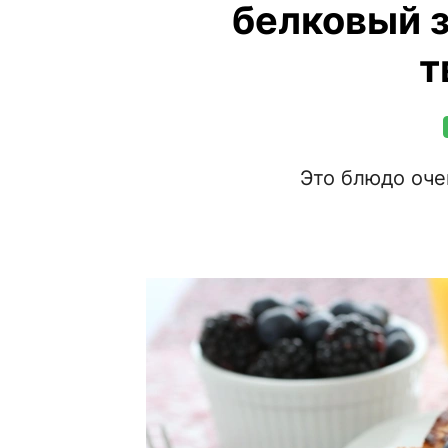
белковый з
т
Это блюдо оче