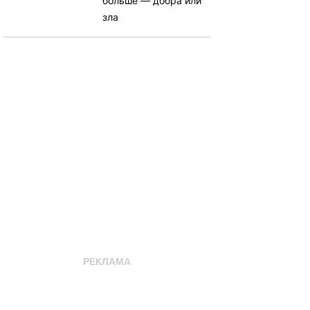
больше — добра или
зла