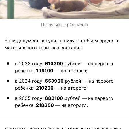
Источник:
Legion Media
Если документ вступит в силу, то объем средств
материнского капитала составит:
в 2023 году:
616300
рублей — на первого
ребенка,
198100
— на второго;
в 2024 году:
653900
рублей — на первого
ребенка,
210200
— на второго;
в 2025 году:
680100
рублей — на первого
ребенка,
218600
— на второго.
Семьям с двумя и более детьми, которые впервые